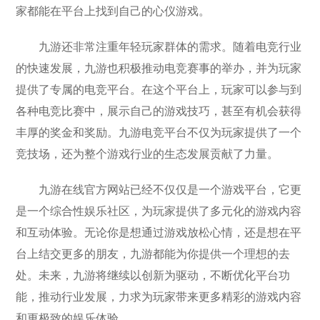
家都能在平台上找到自己的心仪游戏。
九游还非常注重年轻玩家群体的需求。随着电竞行业
的快速发展，九游也积极推动电竞赛事的举办，并为玩家
提供了专属的电竞平台。在这个平台上，玩家可以参与到
各种电竞比赛中，展示自己的游戏技巧，甚至有机会获得
丰厚的奖金和奖励。九游电竞平台不仅为玩家提供了一个
竞技场，还为整个游戏行业的生态发展贡献了力量。
九游在线官方网站已经不仅仅是一个游戏平台，它更
是一个综合性娱乐社区，为玩家提供了多元化的游戏内容
和互动体验。无论你是想通过游戏放松心情，还是想在平
台上结交更多的朋友，九游都能为你提供一个理想的去
处。未来，九游将继续以创新为驱动，不断优化平台功
能，推动行业发展，力求为玩家带来更多精彩的游戏内容
和更极致的娱乐体验。