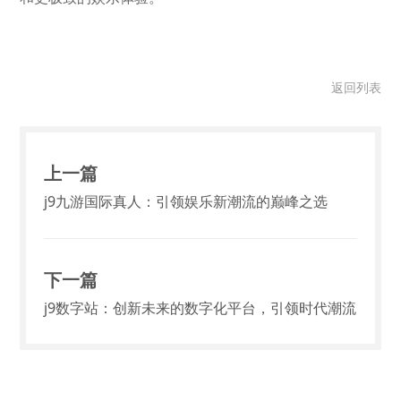
返回列表
上一篇
j9九游国际真人：引领娱乐新潮流的巅峰之选
下一篇
j9数字站：创新未来的数字化平台，引领时代潮流