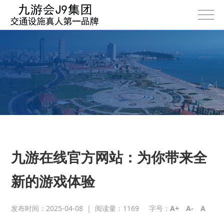
九游在线官方网站：为你带来全
新的游戏体验
发布时间：2025-04-08
|
阅读量：
1169
字号：
A+
A-
A