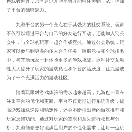
色或者道具，只有通过九游平台才能够体验到，从而增加
了平台的独特魅力。
九游平台的另一个亮点在于其强大的社交系统。玩家
不仅可以通过平台与自己的好友进行互动，还能加入到公
会中，与全球的玩家一起合作或竞技。通过公会系统，玩
家可以参与到更多的多人合作任务、跨服竞技和全球排名
中，与其他玩家一起体验更多的游戏挑战。这种社交互动
性大大提升了玩家的游戏粘性和平台的活跃度，让九游成
为了一个充满活力的游戏社区。
随着玩家对游戏体验的需求越来越高，九游也一直在
注重平台的优化和更新。平台不仅定期进行系统升级，提
高游戏加载速度和稳定性，还会不断推出新的游戏推荐和
玩家反馈功能。通过对玩家的需求和意见进行收集与分
析，九游能够更好地满足用户的个性化需求，让每一位玩