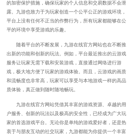
的加密保护措施，确保玩家的个人信息和交易数据不会泄
露。九游也致力于为玩家创造一个公平公正的游戏环境，
平台上没有任何不正当的作弊行为，所有玩家都能够在公
平的环境中享受游戏的乐趣。
随着平台的不断发展，九游在线官方网站也在不断推
出新的功能和创新的玩法。例如，平台最近推出的云游戏
服务让玩家无需下载和安装游戏，直接通过网络进行游
戏，极大地方便了玩家的游戏体验。而且，云游戏的画质
和流畅度也非常高，玩家可以享受与本地游戏一样的高品
质体验，真正做到随时随地畅玩。
九游在线官方网站凭借其丰富的游戏资源、卓越的用
户服务、创新的玩法以及极高的安全性，已经成为广大玩
家的首选游戏平台。无论你是单纯的游戏爱好者，还是热
衷于与朋友互动的社交玩家，九游都能为你提供一个丰富