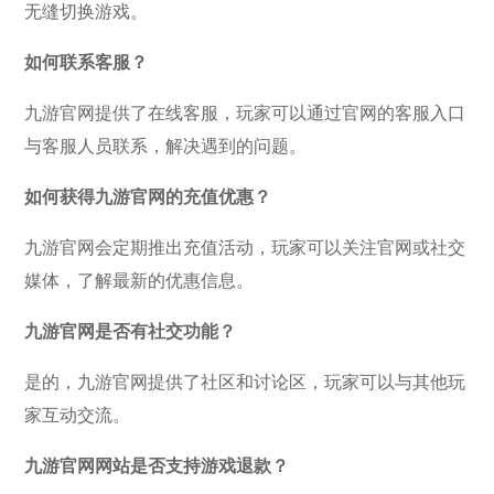
无缝切换游戏。
如何联系客服？
九游官网提供了在线客服，玩家可以通过官网的客服入口
与客服人员联系，解决遇到的问题。
如何获得九游官网的充值优惠？
九游官网会定期推出充值活动，玩家可以关注官网或社交
媒体，了解最新的优惠信息。
九游官网是否有社交功能？
是的，九游官网提供了社区和讨论区，玩家可以与其他玩
家互动交流。
九游官网网站是否支持游戏退款？