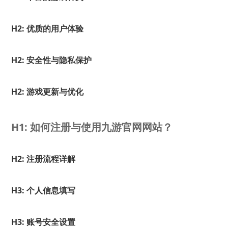
H2: 优质的用户体验
H2: 安全性与隐私保护
H2: 游戏更新与优化
H1: 如何注册与使用九游官网网站？
H2: 注册流程详解
H3: 个人信息填写
H3: 账号安全设置