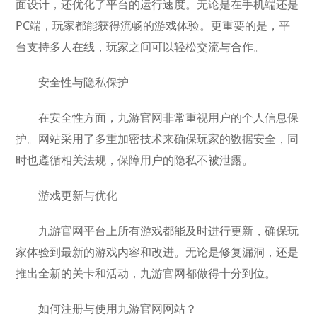
面设计，还优化了平台的运行速度。无论是在手机端还是
PC端，玩家都能获得流畅的游戏体验。更重要的是，平
台支持多人在线，玩家之间可以轻松交流与合作。
安全性与隐私保护
在安全性方面，九游官网非常重视用户的个人信息保
护。网站采用了多重加密技术来确保玩家的数据安全，同
时也遵循相关法规，保障用户的隐私不被泄露。
游戏更新与优化
九游官网平台上所有游戏都能及时进行更新，确保玩
家体验到最新的游戏内容和改进。无论是修复漏洞，还是
推出全新的关卡和活动，九游官网都做得十分到位。
如何注册与使用九游官网网站？