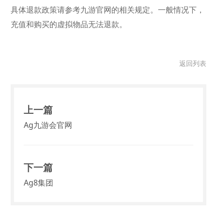
具体退款政策请参考九游官网的相关规定。一般情况下，
充值和购买的虚拟物品无法退款。
返回列表
上一篇
Ag九游会官网
下一篇
Ag8集团