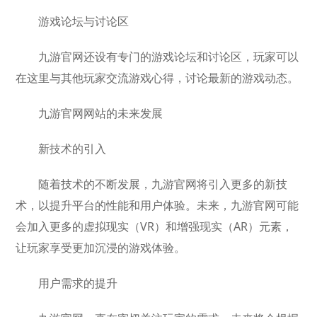
游戏论坛与讨论区
九游官网还设有专门的游戏论坛和讨论区，玩家可以
在这里与其他玩家交流游戏心得，讨论最新的游戏动态。
九游官网网站的未来发展
新技术的引入
随着技术的不断发展，九游官网将引入更多的新技
术，以提升平台的性能和用户体验。未来，九游官网可能
会加入更多的虚拟现实（VR）和增强现实（AR）元素，
让玩家享受更加沉浸的游戏体验。
用户需求的提升