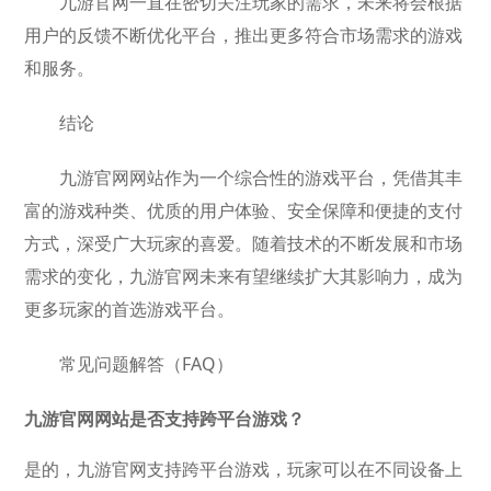
九游官网一直在密切关注玩家的需求，未来将会根据
用户的反馈不断优化平台，推出更多符合市场需求的游戏
和服务。
结论
九游官网网站作为一个综合性的游戏平台，凭借其丰
富的游戏种类、优质的用户体验、安全保障和便捷的支付
方式，深受广大玩家的喜爱。随着技术的不断发展和市场
需求的变化，九游官网未来有望继续扩大其影响力，成为
更多玩家的首选游戏平台。
常见问题解答（FAQ）
九游官网网站是否支持跨平台游戏？
是的，九游官网支持跨平台游戏，玩家可以在不同设备上