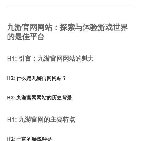
九游官网网站：探索与体验游戏世界
的最佳平台
H1: 引言：九游官网网站的魅力
H2: 什么是九游官网网站？
H2: 九游官网网站的历史背景
H1: 九游官网的主要特点
H2: 丰富的游戏种类